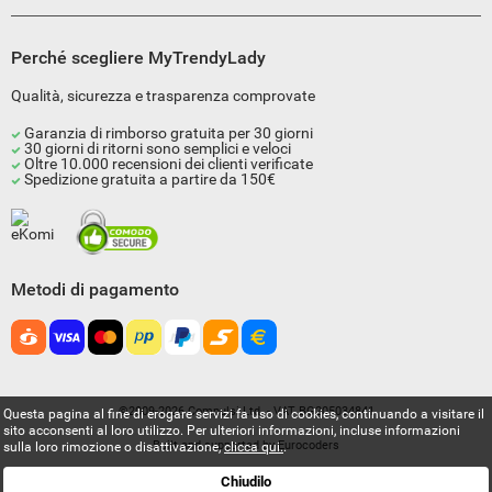
Perché scegliere MyTrendyLady
Qualità, sicurezza e trasparenza comprovate
Garanzia di rimborso gratuita per 30 giorni
30 giorni di ritorni sono semplici e veloci
Oltre 10.000 recensioni dei clienti verificate
Spedizione gratuita a partire da 150€
Metodi di pagamento
©2009-2026 Compulsi Ltd. - VAT BG205034841
Questa pagina al fine di erogare servizi fa uso di cookies, continuando a visitare il
sito acconsenti al loro utilizzo. Per ulteriori informazioni, incluse informazioni
Built and supported by
Eurocoders
sulla loro rimozione o disattivazione,
clicca qui.
.
Chiudilo