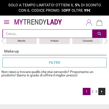
SOLO A TEMPO LIMITATO! OTTIENI IL
5%
DI SCONTO
CON IL CODICE PROMO: 5
OFF
OLTRE
99€
tipi di prodotti
categoria
marche
Marche
Profumi
Cosmetici
Make-up
FILTRO
Non riesci a trovare quello che stai cercando? Proponiamo un
prodotto! Siamo in grado di offrire il miglior prezzo!
1
2
3