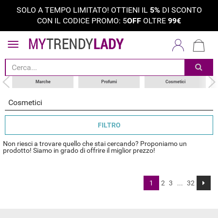
SOLO A TEMPO LIMITATO! OTTIENI IL
5%
DI SCONTO
CON IL CODICE PROMO: 5
OFF
OLTRE
99€
tipi di prodotti
categoria
marche
Marche
Profumi
Cosmetici
Cosmetici
FILTRO
Non riesci a trovare quello che stai cercando? Proponiamo un
prodotto! Siamo in grado di offrire il miglior prezzo!
1
2
3
...
32