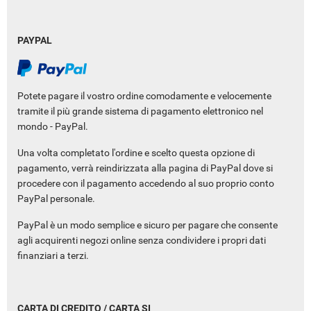
PAYPAL
Potete pagare il vostro ordine comodamente e velocemente
tramite il più grande sistema di pagamento elettronico nel
mondo - PayPal.
Una volta completato l'ordine e scelto questa opzione di
pagamento, verrà reindirizzata alla pagina di PayPal dove si
procedere con il pagamento accedendo al suo proprio conto
PayPal personale.
PayPal è un modo semplice e sicuro per pagare che consente
agli acquirenti negozi online senza condividere i propri dati
finanziari a terzi.
CARTA DI CREDITO / CARTA SI