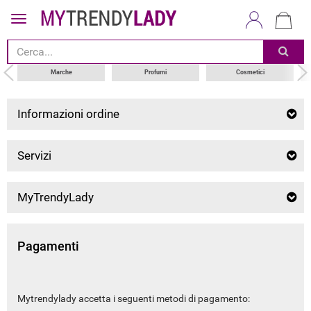
Marche
Profumi
Cosmetici
Informazioni ordine
Servizi
MyTrendyLady
Pagamenti
Mytrendylady accetta i seguenti metodi di pagamento: