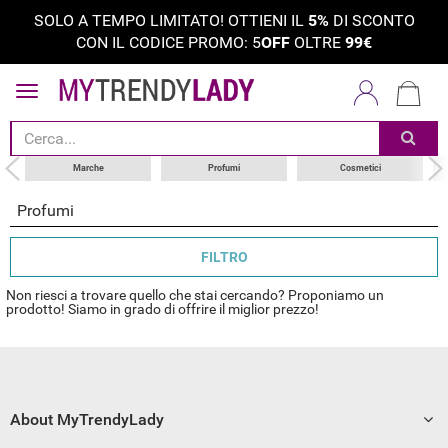
SOLO A TEMPO LIMITATO! OTTIENI IL
5%
DI SCONTO
CON IL CODICE PROMO: 5
OFF
OLTRE
99€
tipi di prodotti
categoria
marche
Marche
Profumi
Cosmetici
Profumi
FILTRO
Non riesci a trovare quello che stai cercando? Proponiamo un
prodotto! Siamo in grado di offrire il miglior prezzo!
About MyTrendyLady