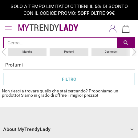
SOLO A TEMPO LIMITATO! OTTIENI IL
5%
DI SCONTO
CON IL CODICE PROMO: 5
OFF
OLTRE
99€
tipi di prodotti
categoria
marche
Marche
Profumi
Cosmetici
Profumi
FILTRO
Non riesci a trovare quello che stai cercando? Proponiamo un
prodotto! Siamo in grado di offrire il miglior prezzo!
About MyTrendyLady